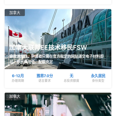
加拿大
加拿大联邦EE技术移民FSW
审批速度快、申请者只需在官方指定的网站递交电子材料即
可、移民费用低、配额充足
6-12月
雅思7.0分
无
永久居民
办理周期
语言要求
总投资额度
身份类型
加拿大