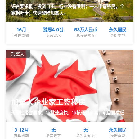
语言要求低；投资自由，行业没有限制；一人申请移民，全
家枫叶卡；快速登陆加拿大。
16月
雅思4.0分
53万人民币
永久居民
办理周期
语言要求
总投资额度
身份类型
加拿大
加拿大企业家工签移民
无硬性语言要求，审批速度快，审核通过率高，项目要求低
3-12月
无
无
永久居民
办理周期
语言要求
总投资额度
身份类型