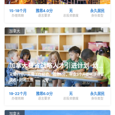
15-18个月
雅思4.0分
无
永久居民
办理周期
语言要求
总投资额度
身份类型
加拿大
加拿大曼省战略人才引进计划-幼教
紧缺专业
无需打分，无需工作经验，雅思6分，毕业3个月即可获得省
提名+封闭工签
19-22个月
雅思6.0分
无
永久居民
办理周期
语言要求
总投资额度
身份类型
加拿大