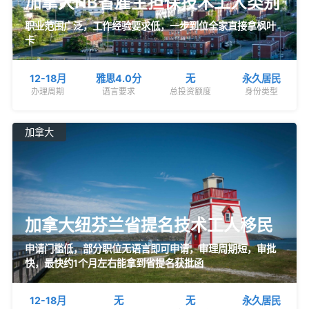
加拿大NB省雇主担保技术工人类别
职业范围广泛，工作经验要求低，一步到位全家直接拿枫叶
卡
12-18月
雅思4.0分
无
永久居民
办理周期
语言要求
总投资额度
身份类型
加拿大
加拿大纽芬兰省提名技术工人移民
申请门槛低，部分职位无语言即可申请，审理周期短，审批
快，最快约1个月左右能拿到省提名获批函
12-18月
无
无
永久居民