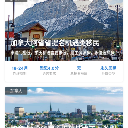
加拿大阿省省提名机遇类移民
申请门槛低，学历和语言要求低，雇主资源多，职位选择多
18-24月
雅思4.0分
无
永久居民
办理周期
语言要求
总投资额度
身份类型
加拿大