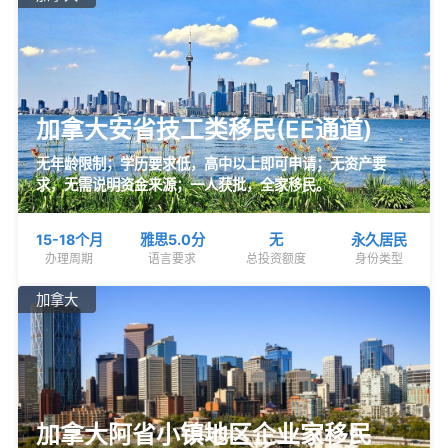
加拿大安省技工类移民(EE通道)
无年龄限制；学历要求低，高中以上即可申请；无资产要
求，无需说明资金来源；一人获批，全家移民。
15-18个月
雅思5.0分
无
永久居民
办理周期
语言要求
总投资额度
身份类型
加拿大
加拿大阿省小镇地区企业家移民