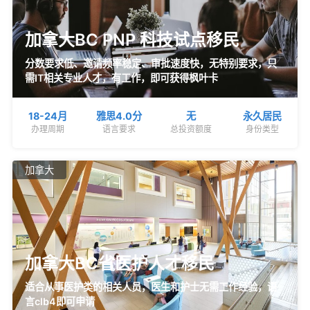
加拿大BC PNP 科技试点移民
分数要求低、邀请频率稳定、审批速度快，无特别要求，只
需IT相关专业人才，有工作，即可获得枫叶卡
18-24月
雅思4.0分
无
永久居民
办理周期
语言要求
总投资额度
身份类型
加拿大
加拿大BC省医护人才移民
适合从事医护类的相关人员，医生和护士无需工作经验，语
言clb4即可申请