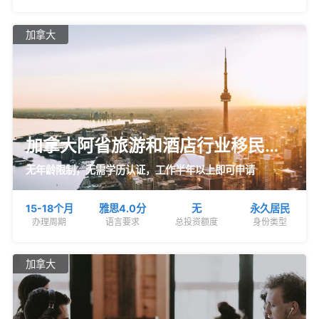
加拿大
加拿大阿省旅游和酒店行业移民通
道
无年龄限制，无需学历认证，工作半年以上即可申请
15-18个月
雅思4.0分
无
永久居民
办理周期
语言要求
总投资额度
身份类型
加拿大