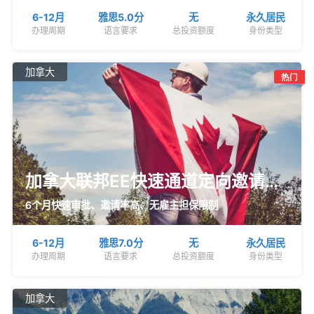
6-12月
雅思5.0分
无
永久居民
办理周期
语言要求
总投资额度
身份类型
加拿大
加拿大联邦EE快速通道定向邀请优
先职业
6个月快速审批、邀请率高、无雇主担保限制
6-12月
雅思7.0分
无
永久居民
办理周期
语言要求
总投资额度
身份类型
加拿大