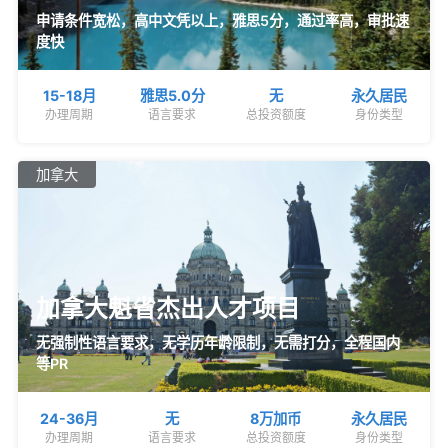
申请条件宽松，高中文凭以上，雅思5分，通过率高，审批速
度快
15-18月
雅思5.0分
无
永久居民
办理周期
语言要求
总投资额度
身份类型
加拿大
加拿大魁省杰出人才项目
无强制性语言要求，无学历年龄限制，无需打分，全程国内
等PR
24-36月
无
8万加币
永久居民
办理周期
语言要求
总投资额度
身份类型