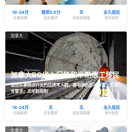
18-24月
雅思5.0分
无
永久居民
办理周期
语言要求
总投资额度
身份类型
加拿大
加拿大BC省入门级和半熟练工移民
适合从事特点行业的低技术人群，高中学历即可申请，无语
言要求，无年龄限制
18-24月
无
无
永久居民
办理周期
语言要求
总投资额度
身份类型
加拿大