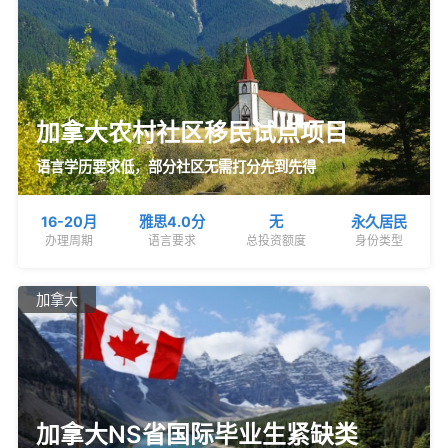
加拿大农村社区移民试点项目
语言学历要求低，部分社区无需打分先到先得
16-20月
雅思4.0分
无
永久居民
办理周期
语言要求
总投资额度
身份类型
加拿大
加拿大NS省国际毕业生紧缺类