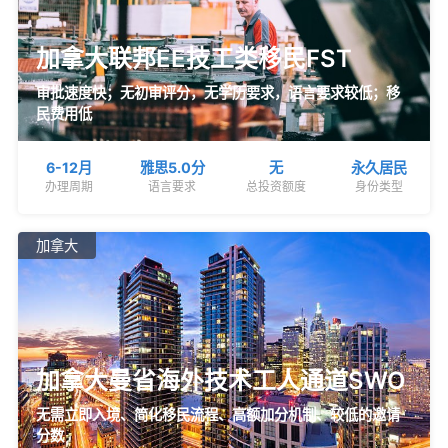
加拿大联邦EE技工类移民FST
审批速度快；无初审评分，无学历要求，语言要求较低；移
民费用低
6-12月
雅思5.0分
无
永久居民
办理周期
语言要求
总投资额度
身份类型
加拿大
加拿大曼省海外技术工人通道SWO
无需立即入境、简化移民流程、高额加分机制、较低的邀请
分数