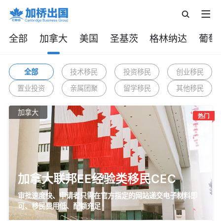
全部
加拿大
美国
圣基茨
格林纳达
葡萄
全部
技术移民
投资移民
创业移民
置业投资
亲属团聚
留学移民
其他移民
加拿大
加拿大联邦EE经验类移民CEC
审批速度快、申请者只需在官方指定的网站递交电子材料即
可、移民费用低、配额充足