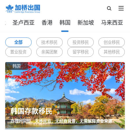
西兰
圣卢西亚
香港
韩国
新加坡
马来西亚
全部
技术移民
投资移民
创业移民
置业投资
亲属团聚
留学移民
其他移民
韩国
韩国存款移民
办理时间短，无移民监，无经商背景，无需解释资金来源