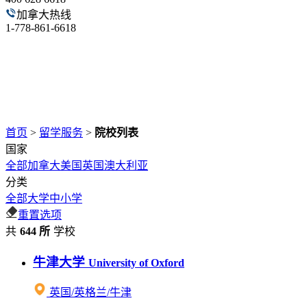
加拿大热线
1-778-861-6618
首页
>
留学服务
>
院校列表
国家
全部
加拿大
美国
英国
澳大利亚
分类
全部
大学
中小学
重置选项
共
644 所
学校
牛津大学
University of Oxford
英国/英格兰/牛津