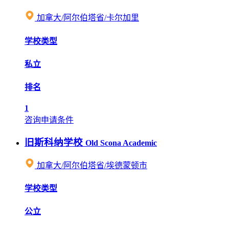
加拿大/阿尔伯塔省/卡尔加里
学校类型
私立
排名
1
咨询申请条件
旧斯科纳学校
Old Scona Academic
加拿大/阿尔伯塔省/埃德蒙顿市
学校类型
公立