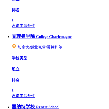
排名
1
咨询申请条件
查理曼学院
College Charlemagne
加拿大/魁北克省/蒙特利尔
学校类型
私立
排名
1
咨询申请条件
雷纳特学校
Renert School