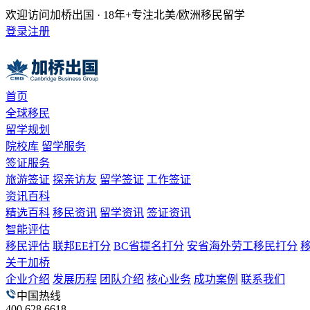
欢迎访问加桥出国 · 18年+专注北美/欧洲移民留学
登录
注册
首页
全球移民
留学规划
院校库
留学服务
签证服务
旅游签证
探亲访友
留学签证
工作签证
资讯百科
精选百科
移民资讯
留学资讯
签证资讯
智能评估
移民评估
联邦EE打分
BC省提名打分
安省海外劳工移民打分
关于加桥
企业介绍
发展历程
团队介绍
核心业务
成功案例
联系我们
中国热线
400 628 6618