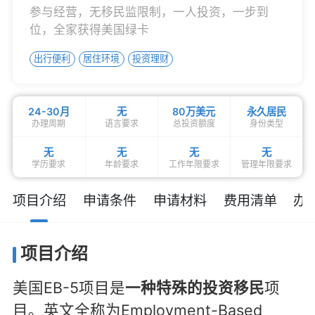
参与经营，无移民监限制，一人投资，一步到
位，全家获得美国绿卡
出行便利
居住环境
投资理财
24-30月
无
80万美元
永久居民
办理周期
语言要求
总投资额度
身份类型
无
无
无
无
学历要求
年龄要求
工作年限要求
管理年限要求
项目介绍
申请条件
申请材料
费用清单
办
项目介绍
美国EB-5项目是
一种特殊的投资移民
项
目。英文全称为Employment-Based