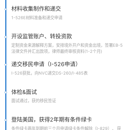
材料收集制作和递交
1-526E材料准备和递交申请
开设监管账户、转投资款
定制资金来源解释方案，安排境外开户和资金出境，签署EB-5
法律文件并汇出款项，律师最终审核资料(1-2个月)
递交移民申请（I-526申请）
I-526获批，向NVC递交DS-260/I-485表
体检&面试
面试通过，获的移民签证
登陆美国，获得2年期有条件绿卡
条件绿卡两年到期前三个月申请绿卡条件解除（I-829）， 获