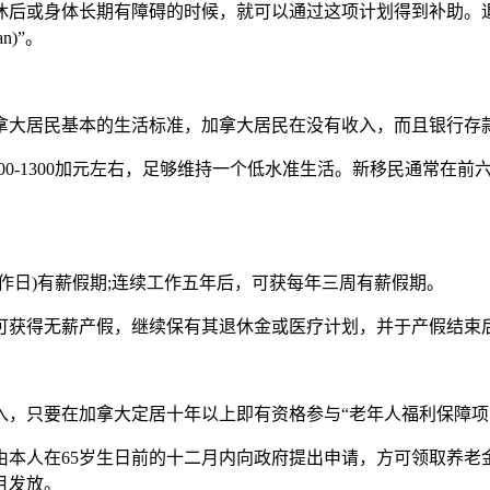
休后或身体长期有障碍的时候，就可以通过这项计划得到补助。
n)”。
大居民基本的生活标准，加拿大居民在没有收入，而且银行存款在
1100-1300加元左右，足够维持一个低水准生活。新移民通常
作日)有薪假期;连续工作五年后，可获每年三周有薪假期。
可获得无薪产假，继续保有其退休金或医疗计划，并于产假结束后
拿大定居十年以上即有资格参与“老年人福利保障项目(Old Age Se
由本人在65岁生日前的十二月内向政府提出申请，方可领取养老
月发放。