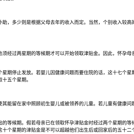
金补助，多少则是根据父母去年的收入而定。当然，个别收入较高
也须经过两星期的等候期才可以开始领取津贴金。因此，怀孕母
个星期停止发放。若婴儿因健康问题而要住院的话，这十七个星
取十五个星期。
使其能留在家中照顾初生婴儿或被领养的儿童。若儿童有健康问
贴的等候期。假若母亲已在领取怀孕津贴金时经过两个星期的等
这十个星期的津贴金是不可以超越他们出生后或回家后的五十二