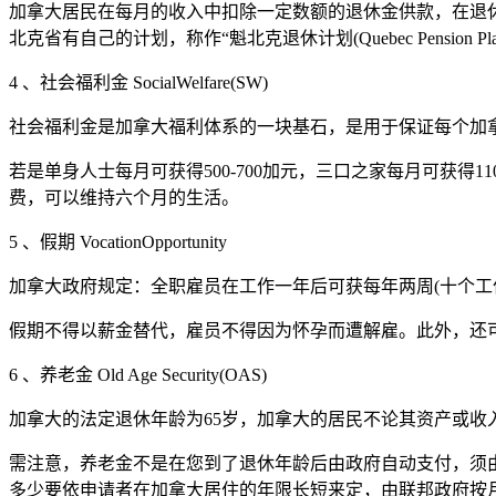
加拿大居民在每月的收入中扣除一定数额的退休金供款，在退
北克省有自己的计划，称作“魁北克退休计划(Quebec Pension Pla
4 、社会福利金 SocialWelfare(SW)
社会福利金是加拿大福利体系的一块基石，是用于保证每个加拿
若是单身人士每月可获得500-700加元，三口之家每月可获得
费，可以维持六个月的生活。
5 、假期 VocationOpportunity
加拿大政府规定：全职雇员在工作一年后可获每年两周(十个工
假期不得以薪金替代，雇员不得因为怀孕而遭解雇。此外，还
6 、养老金 Old Age Security(OAS)
加拿大的法定退休年龄为65岁，加拿大的居民不论其资产或收入，只要在加
需注意，养老金不是在您到了退休年龄后由政府自动支付，须
多少要依申请者在加拿大居住的年限长短来定，由联邦政府按