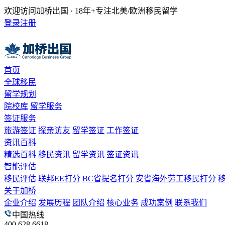
欢迎访问加桥出国 · 18年+专注北美/欧洲移民留学
登录
注册
首页
全球移民
留学规划
院校库
留学服务
签证服务
旅游签证
探亲访友
留学签证
工作签证
资讯百科
精选百科
移民资讯
留学资讯
签证资讯
智能评估
移民评估
联邦EE打分
BC省提名打分
安省海外劳工移民打分
关于加桥
企业介绍
发展历程
团队介绍
核心业务
成功案例
联系我们
中国热线
400 628 6618