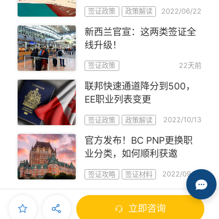
2022/06/22
签证政策
政策解读
新西兰官宣：这两类签证全
线升级！
22天前
签证政策
联邦快速通道降分到500，
EE职业列表变更
2022/10/13
签证政策
政策解读
官方发布！BC PNP更换职
业分类，如何顺利获邀
2022/09/19
签证攻略
签证材料
立即咨询