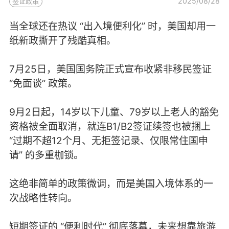
2025/08/28
签证政策
当全球还在热议 “出入境便利化” 时，美国却用一
纸新政撕开了残酷真相。
7月25日，美国国务院正式宣布收紧非移民签证
“免面谈” 政策。
9月2日起，14岁以下儿童、79岁以上老人的豁免
资格被全面取消，就连B1/B2签证续签也被捆上
“过期不超12个月、无拒签记录、仅限常住国申
请” 的多重枷锁。
这绝非简单的政策微调，而是美国入境体系的一
次战略性转向。
短期签证的 “便利时代” 彻底落幕，未来想靠旅游