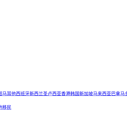
图
马耳他
西班牙
新西兰
圣卢西亚
香港
韩国
新加坡
马来西亚
巴拿马
他移民