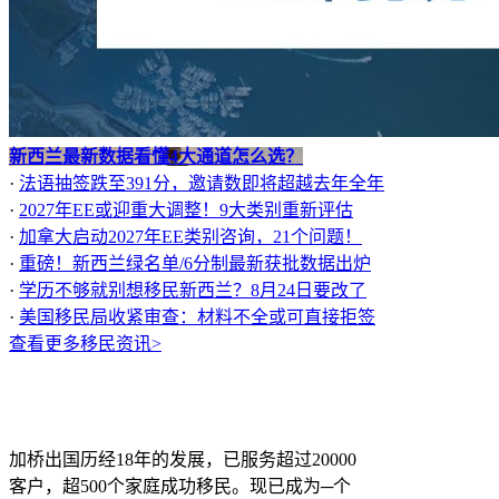
新西兰最新数据看懂4大通道怎么选？
·
法语抽签跌至391分，邀请数即将超越去年全年
·
2027年EE或迎重大调整！9大类别重新评估
·
加拿大启动2027年EE类别咨询，21个问题！
·
重磅！新西兰绿名单/6分制最新获批数据出炉
·
学历不够就别想移民新西兰？8月24日要改了
·
美国移民局收紧审查：材料不全或可直接拒签
查看更多移民资讯>
加桥出国历经18年的发展，已服务超过20000
客户，超500个家庭成功移民。现已成为─个