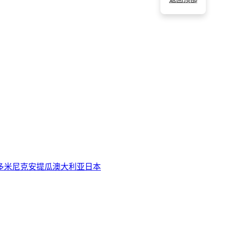
多米尼克
安提瓜
澳大利亚
日本