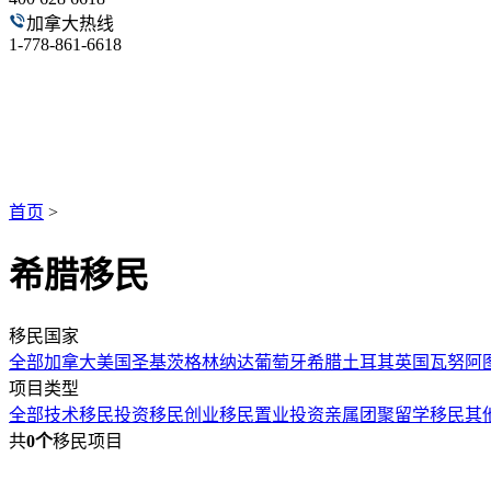
加拿大热线
1-778-861-6618
首页
>
希腊移民
移民国家
全部
加拿大
美国
圣基茨
格林纳达
葡萄牙
希腊
土耳其
英国
瓦努阿
项目类型
全部
技术移民
投资移民
创业移民
置业投资
亲属团聚
留学移民
其
共
0个
移民项目