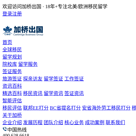
欢迎访问加桥出国 · 18年+专注北美/欧洲移民留学
登录
注册
首页
全球移民
留学规划
院校库
留学服务
签证服务
旅游签证
探亲访友
留学签证
工作签证
资讯百科
精选百科
移民资讯
留学资讯
签证资讯
智能评估
移民评估
联邦EE打分
BC省提名打分
安省海外劳工移民打分
关于加桥
企业介绍
发展历程
团队介绍
核心业务
成功案例
联系我们
中国热线
400 628 6618