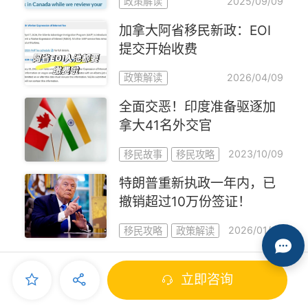
2025/09/09
政策解读
加拿大阿省移民新政：EOI
提交开始收费
2026/04/09
政策解读
全面交恶！印度准备驱逐加
拿大41名外交官
2023/10/09
移民故事
移民攻略
特朗普重新执政一年内，已
撤销超过10万份签证！
2026/01/29
移民攻略
政策解读
立即咨询