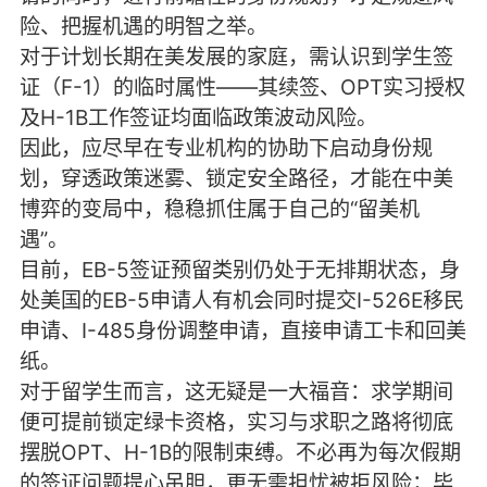
险、把握机遇的明智之举。
对于计划长期在美发展的家庭，需认识到学生签
证（F-1）的临时属性——其续签、OPT实习授权
及H-1B工作签证均面临政策波动风险。
因此，应尽早在专业机构的协助下启动身份规
划，穿透政策迷雾、锁定安全路径，才能在中美
博弈的变局中，稳稳抓住属于自己的“留美机
遇”。
目前，EB-5签证预留类别仍处于无排期状态，身
处美国的EB-5申请人有机会同时提交I-526E移民
申请、I-485身份调整申请，直接申请工卡和回美
纸。
对于留学生而言，这无疑是一大福音：求学期间
便可提前锁定绿卡资格，实习与求职之路将彻底
摆脱OPT、H-1B的限制束缚。不必再为每次假期
的签证问题提心吊胆，更无需担忧被拒风险；毕