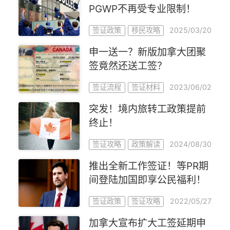
PGWP不再受专业限制！
2025/03/20
签证政策
移民攻略
申一送一？新版加拿大团聚
签竟然还送工签？
2023/06/02
签证流程
签证材料
突发！境内旅转工政策提前
终止！
2024/08/30
签证攻略
政策解读
推出全新工作签证！等PR期
间登陆加国即享公民福利！
2022/05/27
签证政策
签证攻略
加拿大宣布扩大工签延期申