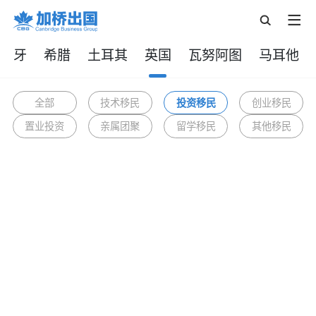
葡萄牙
希腊
土耳其
英国
瓦努阿图
马耳他
全部
技术移民
投资移民
创业移民
置业投资
亲属团聚
留学移民
其他移民