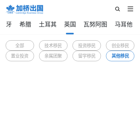
葡萄牙
希腊
土耳其
英国
瓦努阿图
马耳他
全部
技术移民
投资移民
创业移民
置业投资
亲属团聚
留学移民
其他移民