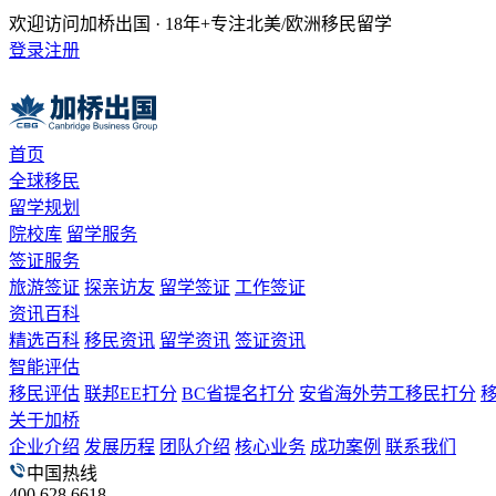
欢迎访问加桥出国 · 18年+专注北美/欧洲移民留学
登录
注册
首页
全球移民
留学规划
院校库
留学服务
签证服务
旅游签证
探亲访友
留学签证
工作签证
资讯百科
精选百科
移民资讯
留学资讯
签证资讯
智能评估
移民评估
联邦EE打分
BC省提名打分
安省海外劳工移民打分
关于加桥
企业介绍
发展历程
团队介绍
核心业务
成功案例
联系我们
中国热线
400 628 6618