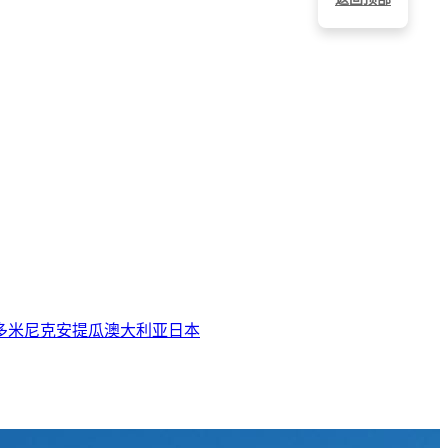
多米尼克
安提瓜
澳大利亚
日本