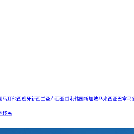
图
马耳他
西班牙
新西兰
圣卢西亚
香港
韩国
新加坡
马来西亚
巴拿马
他移民