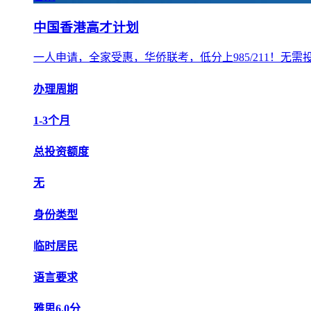
中国香港高才计划
一人申请，全家受惠，华侨联考，低分上985/211！无
办理周期
1-3个月
总投资额度
无
身份类型
临时居民
语言要求
雅思6.0分