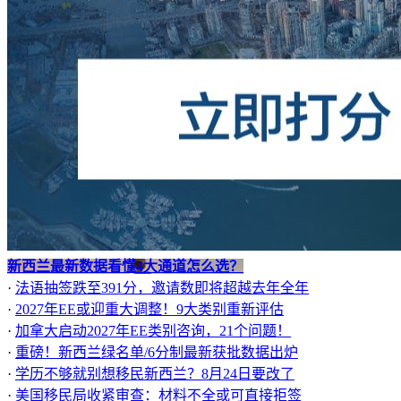
新西兰最新数据看懂4大通道怎么选？
·
法语抽签跌至391分，邀请数即将超越去年全年
·
2027年EE或迎重大调整！9大类别重新评估
·
加拿大启动2027年EE类别咨询，21个问题！
·
重磅！新西兰绿名单/6分制最新获批数据出炉
·
学历不够就别想移民新西兰？8月24日要改了
·
美国移民局收紧审查：材料不全或可直接拒签