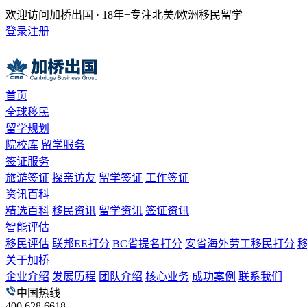
欢迎访问加桥出国 · 18年+专注北美/欧洲移民留学
登录
注册
首页
全球移民
留学规划
院校库
留学服务
签证服务
旅游签证
探亲访友
留学签证
工作签证
资讯百科
精选百科
移民资讯
留学资讯
签证资讯
智能评估
移民评估
联邦EE打分
BC省提名打分
安省海外劳工移民打分
关于加桥
企业介绍
发展历程
团队介绍
核心业务
成功案例
联系我们
中国热线
400 628 6618